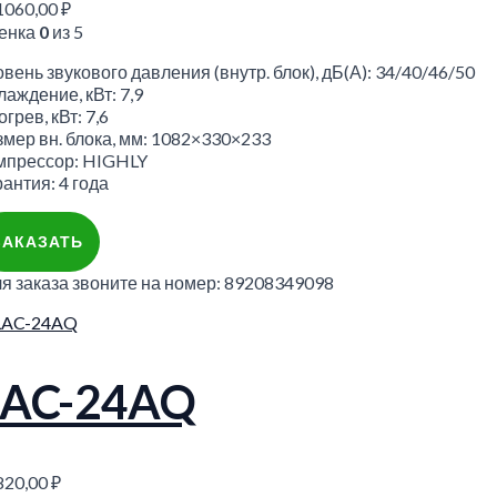
1060,00
₽
енка
0
из 5
вень звукового давления (внутр. блок), дБ(А): 34/40/46/50
аждение, кВт: 7,9
грев, кВт: 7,6
змер вн. блока, мм: 1082×330×233
мпрессор: HIGHLY
антия: 4 года
ЗАКАЗАТЬ
ля заказа звоните на номер: 89208349098
LAC-24AQ
820,00
₽