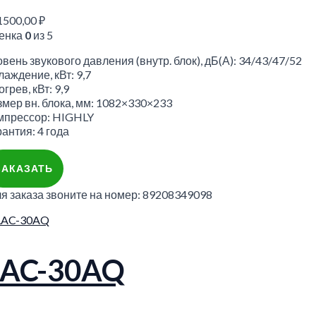
1500,00
₽
енка
0
из 5
вень звукового давления (внутр. блок), дБ(А): 34/43/47/52
аждение, кВт: 9,7
грев, кВт: 9,9
змер вн. блока, мм: 1082×330×233
мпрессор: HIGHLY
антия: 4 года
ЗАКАЗАТЬ
ля заказа звоните на номер: 89208349098
LAC-30AQ