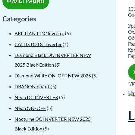
ФИЛЬТРАЦИЯ
12
Оц
Categories
Уро
Охл
BRILLIANT DC inverter
(5)
Обо
Ра
CALLISTO DC inverter
(1)
Ко
Diamond Black DC INVERTER NEW
Гар
2025 Black Edition
(5)
Diamond White ON-OFF NEW 2025
(5)
*д
DRAGON on/off
(5)
Neon DC INVERTER
(5)
Neon ON-OFF
(5)
Nocturne DC INVERTER NEW 2025
Black Edition
(5)