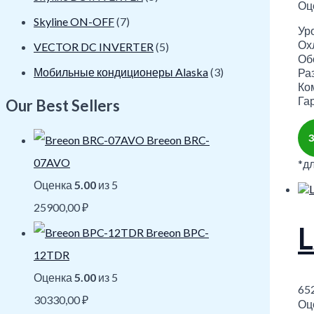
Оц
Skyline ON-OFF
(7)
Уро
Ох
VECTOR DC INVERTER
(5)
Обо
Мобильные кондиционеры Alaska
(3)
Ра
Ко
Гар
Our Best Sellers
Breeon BRC-
07AVO
*д
Оценка
5.00
из 5
25900,00
₽
Breeon BPC-
12TDR
Оценка
5.00
из 5
65
30330,00
₽
Оц