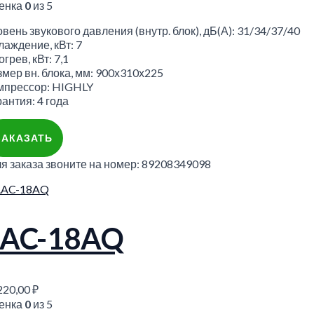
енка
0
из 5
вень звукового давления (внутр. блок), дБ(А): 31/34/37/40
лаждение, кВт: 7
грев, кВт: 7,1
змер вн. блока, мм: 900х310х225
мпрессор: HIGHLY
антия: 4 года
ЗАКАЗАТЬ
ля заказа звоните на номер: 89208349098
LAC-18AQ
220,00
₽
енка
0
из 5