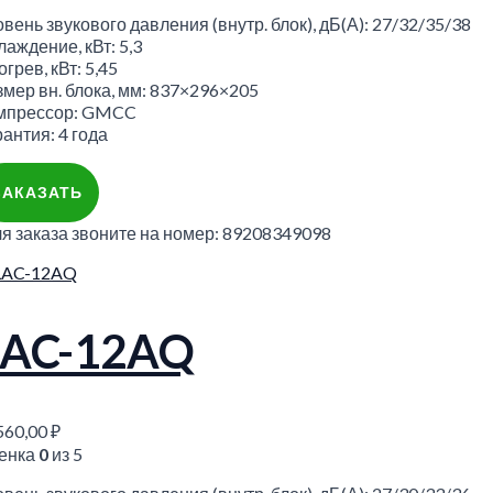
вень звукового давления (внутр. блок), дБ(А): 27/32/35/38
аждение, кВт: 5,3
грев, кВт: 5,45
змер вн. блока, мм: 837×296×205
мпрессор: GMCC
антия: 4 года
ЗАКАЗАТЬ
ля заказа звоните на номер: 89208349098
LAC-12AQ
560,00
₽
енка
0
из 5