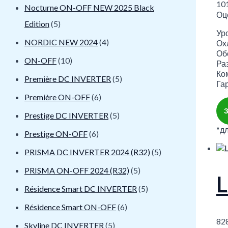
10
Nocturne ON-OFF NEW 2025 Black
Оц
Edition
(5)
Уро
NORDIC NEW 2024
(4)
Охл
Обо
ON-OFF
(10)
Ра
Ко
Première DC INVERTER
(5)
Гар
Première ON-OFF
(6)
Prestige DC INVERTER
(5)
*д
Prestige ON-OFF
(6)
PRISMA DC INVERTER 2024 (R32)
(5)
PRISMA ON-OFF 2024 (R32)
(5)
Résidence Smart DC INVERTER
(5)
Résidence Smart ON-OFF
(6)
82
Skyline DC INVERTER
(5)