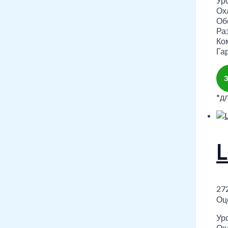
Уро
Охл
Обо
Ра
Ко
Гар
*д
27
Оц
Уро
Охл