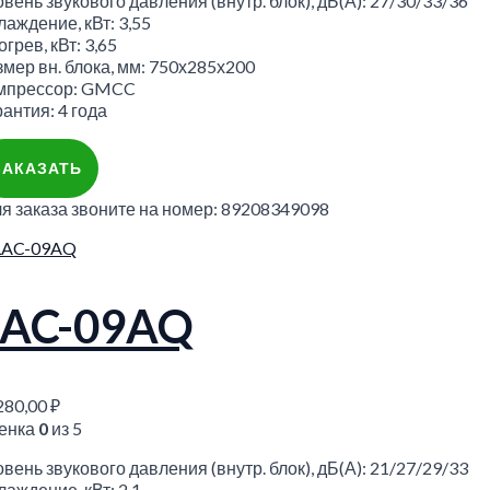
вень звукового давления (внутр. блок), дБ(А): 27/30/33/36
аждение, кВт: 3,55
грев, кВт: 3,65
змер вн. блока, мм: 750х285х200
мпрессор: GMCC
антия: 4 года
ЗАКАЗАТЬ
ля заказа звоните на номер: 89208349098
LAC-09AQ
280,00
₽
енка
0
из 5
вень звукового давления (внутр. блок), дБ(А): 21/27/29/33
аждение, кВт: 2,1