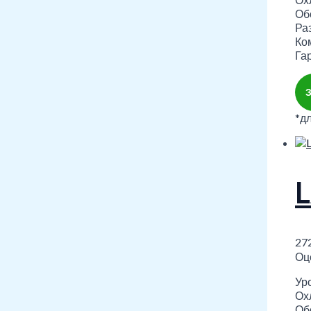
Обо
Ра
Ко
Гар
*д
27
Оц
Уро
Охл
Обо