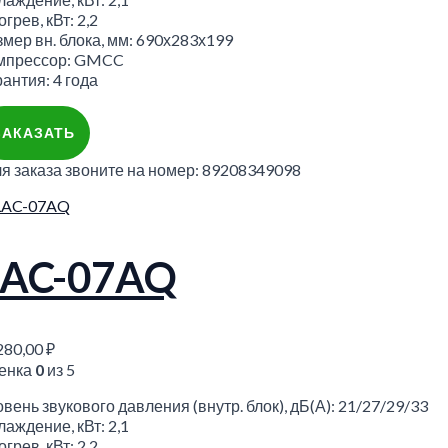
грев, кВт: 2,2
змер вн. блока, мм: 690х283х199
мпрессор: GMCC
антия: 4 года
ЗАКАЗАТЬ
ля заказа звоните на номер: 89208349098
LAC-07AQ
280,00
₽
енка
0
из 5
вень звукового давления (внутр. блок), дБ(А): 21/27/29/33
аждение, кВт: 2,1
грев, кВт: 2,2