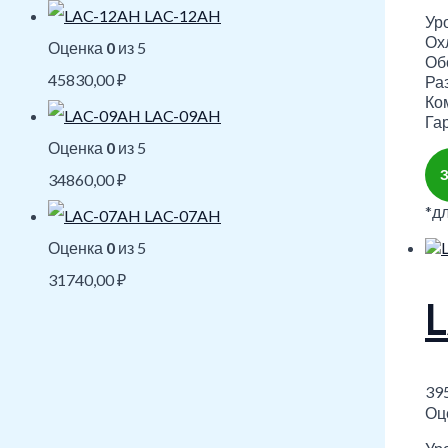
LAC-12AH
Уро
Охл
Оценка
0
из 5
Обо
45830,00
₽
Ра
Ко
LAC-09AH
Гар
Оценка
0
из 5
34860,00
₽
*д
LAC-07AH
Оценка
0
из 5
31740,00
₽
39
Оц