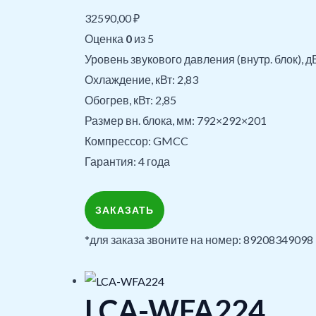
32590,00
₽
Оценка
0
из 5
Уровень звукового давления (внутр. блок), д
Охлаждение, кВт: 2,83
Обогрев, кВт: 2,85
Размер вн. блока, мм: 792×292×201
Компрессор: GMCC
Гарантия: 4 года
ЗАКАЗАТЬ
*для заказа звоните на номер: 89208349098
LCA-WFA224