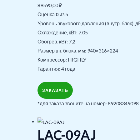
89590,00
₽
Оценка
0
из 5
Уровень звукового давления (внутр. блок), д
Охлаждение, кВт: 7,05
Обогрев, кВт: 7,2
Размер вн. блока, мм: 940×316×224
Компрессор: HIGHLY
Гарантия: 4 года
ЗАКАЗАТЬ
*для заказа звоните на номер: 89208349098
LAC-09AJ