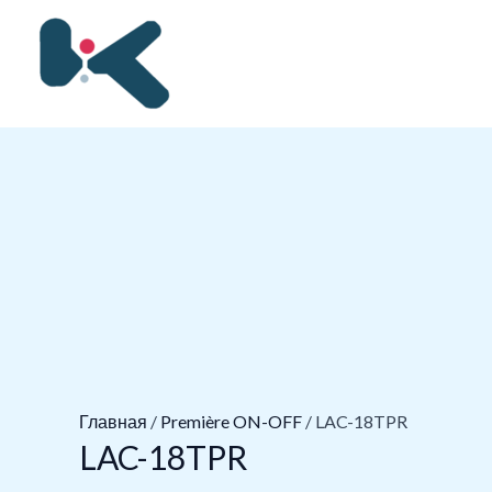
Перейти
к
содержимому
Главная
/
Première ON-OFF
/ LAC-18TPR
LAC-18TPR