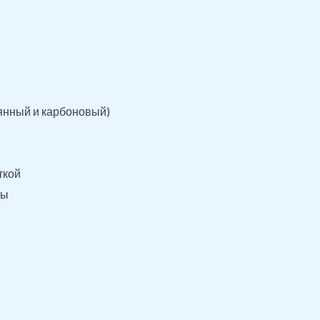
янный и карбоновый)
ткой
ты