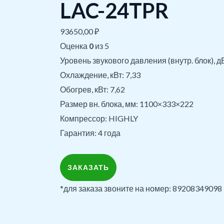
LAC-24TPR
93650,00
₽
Оценка
0
из 5
Уровень звукового давления (внутр. блок), д
Охлаждение, кВт: 7,33
Обогрев, кВт: 7,62
Размер вн. блока, мм: 1100×333×222
Компрессор: HIGHLY
Гарантия: 4 года
ЗАКАЗАТЬ
*для заказа звоните на номер: 89208349098