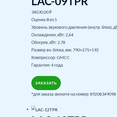
LAC-09TPR
34030,00
₽
Оценка
0
из 5
Уровень звукового давления (внутр. блок), д
Охлаждение, кВт: 2,64
Обогрев, кВт: 2,78
Размер вн. блока, мм: 790×275×192
Компрессор: GMCC
Гарантия: 4 года
ЗАКАЗАТЬ
*для заказа звоните на номер: 89208349098