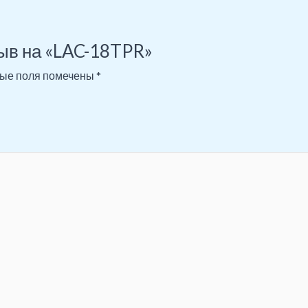
зыв на «LAC-18TPR»
ые поля помечены
*