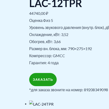
LAC-12TPR
44740,00
₽
Оценка
0
из 5
Уровень звукового давления (внутр. блок), д
Охлаждение, кВт: 3,52
Обогрев, кВт: 3,66
Размер вн. блока, мм: 790×275×192
Компрессор: GMCC
Гарантия: 4 года
ЗАКАЗАТЬ
*для заказа звоните на номер: 89208349098